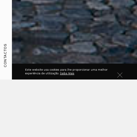
CONTACTOS
Este website usa cookies para lhe proporcionar uma melhor
LABORATÓRIO CHIMICO
experiência de utilização.
Saiba Mais
Sobre
A Rui Prata Ribeiro, Lda., sediada em Coimbra e
fundada em 1992, é uma empresa de referência
nacional na Revisão de Projeto, Coordenação e
Fiscalização de Empreendimentos e Organização de
Processos de Concurso.